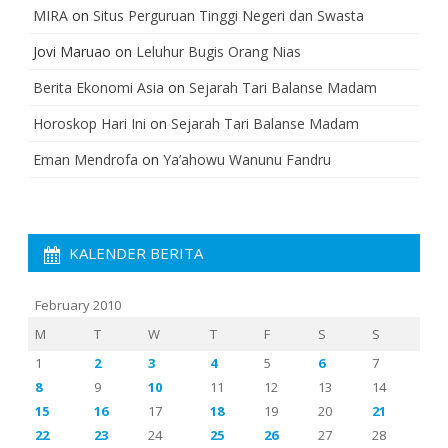
MIRA
on
Situs Perguruan Tinggi Negeri dan Swasta
Jovi Maruao
on
Leluhur Bugis Orang Nias
Berita Ekonomi Asia
on
Sejarah Tari Balanse Madam
Horoskop Hari Ini
on
Sejarah Tari Balanse Madam
Eman Mendrofa
on
Ya’ahowu Wanunu Fandru
KALENDER BERITA
February 2010
M
T
W
T
F
S
S
1
2
3
4
5
6
7
8
9
10
11
12
13
14
15
16
17
18
19
20
21
22
23
24
25
26
27
28