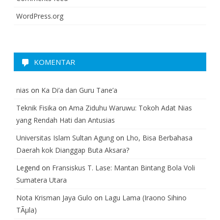
WordPress.org
KOMENTAR
nias
on
Ka Di’a dan Guru Tane’a
Teknik Fisika
on
Ama Ziduhu Waruwu: Tokoh Adat Nias
yang Rendah Hati dan Antusias
Universitas Islam Sultan Agung
on
Lho, Bisa Berbahasa
Daerah kok Dianggap Buta Aksara?
Legend
on
Fransiskus T. Lase: Mantan Bintang Bola Voli
Sumatera Utara
Nota Krisman Jaya Gulo
on
Lagu Lama (Iraono Sihino
TÃµla)