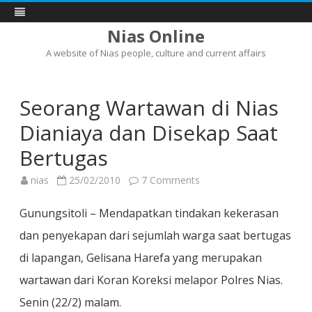
Nias Online
A website of Nias people, culture and current affairs
Skip
to
content
Seorang Wartawan di Nias
Dianiaya dan Disekap Saat
Bertugas
on
nias
25/02/2010
7 Comments
Seorang
Wartawan
di
Gunungsitoli – Mendapatkan tindakan kekerasan
Nias
Dianiaya
dan penyekapan dari sejumlah warga saat bertugas
dan
Disekap
di lapangan, Gelisana Harefa yang merupakan
Saat
Bertugas
wartawan dari Koran Koreksi melapor Polres Nias.
Senin (22/2) malam.