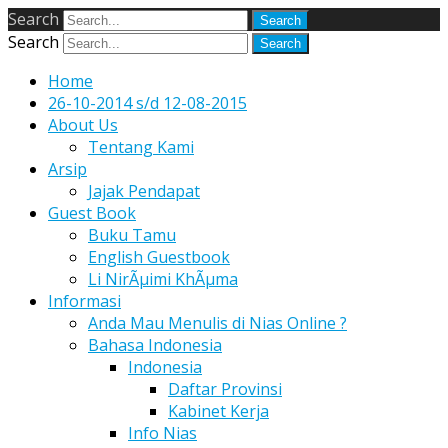
Search
Search
Home
26-10-2014 s/d 12-08-2015
About Us
Tentang Kami
Arsip
Jajak Pendapat
Guest Book
Buku Tamu
English Guestbook
Li NirÃµimi KhÃµma
Informasi
Anda Mau Menulis di Nias Online ?
Bahasa Indonesia
Indonesia
Daftar Provinsi
Kabinet Kerja
Info Nias