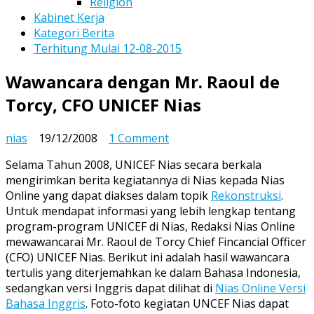
Religion
Kabinet Kerja
Kategori Berita
Terhitung Mulai 12-08-2015
Wawancara dengan Mr. Raoul de
Torcy, CFO UNICEF Nias
on
nias
19/12/2008
1 Comment
Wawancara
Selama Tahun 2008, UNICEF Nias secara berkala
dengan
mengirimkan berita kegiatannya di Nias kepada Nias
Mr.
Online yang dapat diakses dalam topik
Rekonstruksi
.
Raoul
Untuk mendapat informasi yang lebih lengkap tentang
de
program-program UNICEF di Nias, Redaksi Nias Online
Torcy,
mewawancarai Mr. Raoul de Torcy Chief Fincancial Officer
CFO
(CFO) UNICEF Nias. Berikut ini adalah hasil wawancara
UNICEF
tertulis yang diterjemahkan ke dalam Bahasa Indonesia,
Nias
sedangkan versi Inggris dapat dilihat di
Nias Online Versi
Bahasa Inggris
. Foto-foto kegiatan UNCEF Nias dapat