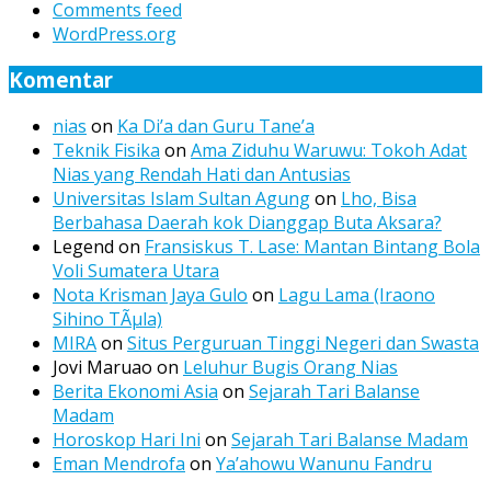
Comments feed
WordPress.org
Komentar
nias
on
Ka Di’a dan Guru Tane’a
Teknik Fisika
on
Ama Ziduhu Waruwu: Tokoh Adat
Nias yang Rendah Hati dan Antusias
Universitas Islam Sultan Agung
on
Lho, Bisa
Berbahasa Daerah kok Dianggap Buta Aksara?
Legend
on
Fransiskus T. Lase: Mantan Bintang Bola
Voli Sumatera Utara
Nota Krisman Jaya Gulo
on
Lagu Lama (Iraono
Sihino TÃµla)
MIRA
on
Situs Perguruan Tinggi Negeri dan Swasta
Jovi Maruao
on
Leluhur Bugis Orang Nias
Berita Ekonomi Asia
on
Sejarah Tari Balanse
Madam
Horoskop Hari Ini
on
Sejarah Tari Balanse Madam
Eman Mendrofa
on
Ya’ahowu Wanunu Fandru