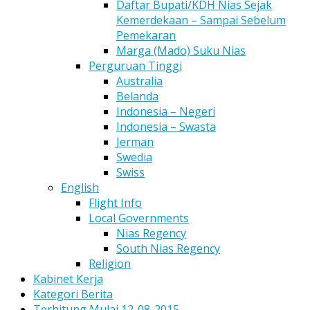
Daftar Bupati/KDH Nias Sejak
Kemerdekaan – Sampai Sebelum
Pemekaran
Marga (Mado) Suku Nias
Perguruan Tinggi
Australia
Belanda
Indonesia – Negeri
Indonesia – Swasta
Jerman
Swedia
Swiss
English
Flight Info
Local Governments
Nias Regency
South Nias Regency
Religion
Kabinet Kerja
Kategori Berita
Terhitung Mulai 12-08-2015