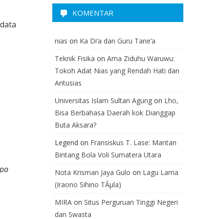
KOMENTAR
-data
nias
on
Ka Di’a dan Guru Tane’a
Teknik Fisika
on
Ama Ziduhu Waruwu:
Tokoh Adat Nias yang Rendah Hati dan
Antusias
Universitas Islam Sultan Agung
on
Lho,
Bisa Berbahasa Daerah kok Dianggap
Buta Aksara?
Legend
on
Fransiskus T. Lase: Mantan
Bintang Bola Voli Sumatera Utara
apa
Nota Krisman Jaya Gulo
on
Lagu Lama
(Iraono Sihino TÃµla)
MIRA
on
Situs Perguruan Tinggi Negeri
dan Swasta