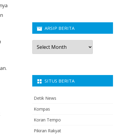
anya
an
ARSIP BERITA
n
Arsip
Berita
an.
SITUS BERITA
Detik News
Kompas
k
Koran Tempo
Pikiran Rakyat