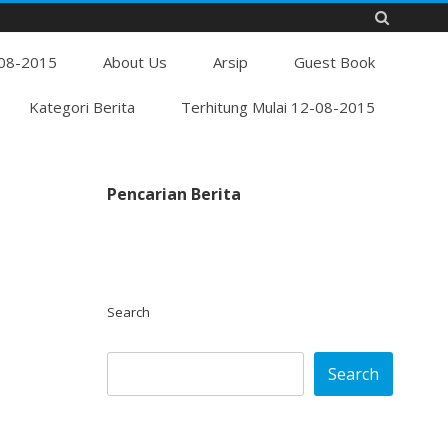
Skip
-08-2015
to
About Us
Arsip
Guest Book
content
Kategori Berita
Terhitung Mulai 12-08-2015
Pencarian Berita
Search
Search