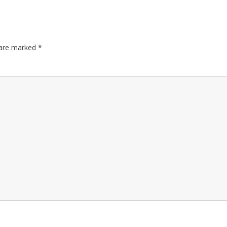
s are marked
*