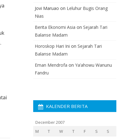
ya
Jovi Maruao
on
Leluhur Bugis Orang
Nias
Berita Ekonomi Asia
on
Sejarah Tari
uk
Balanse Madam
.
Horoskop Hari Ini
on
Sejarah Tari
Balanse Madam
Eman Mendrofa
on
Ya’ahowu Wanunu
Fandru
tai
KALENDER BERITA
December 2007
M
T
W
T
F
S
S