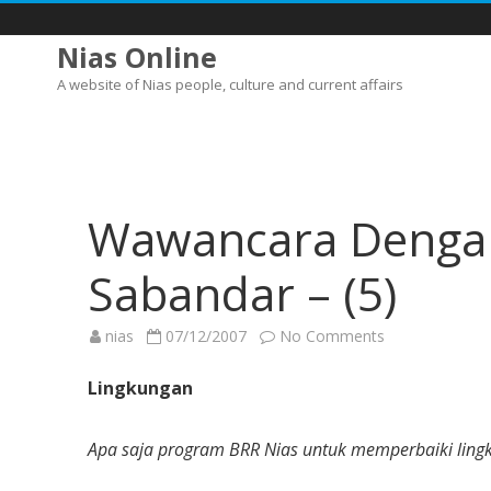
Nias Online
A website of Nias people, culture and current affairs
Wawancara Dengan 
Sabandar – (5)
on
nias
07/12/2007
No Comments
Wawancara
Dengan
Dr.
Lingkungan
William
P.
Sabandar
–
Apa saja program BRR Nias untuk memperbaiki ling
(5)