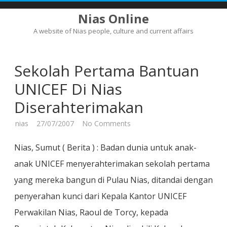
Nias Online
A website of Nias people, culture and current affairs
Skip
to
content
Sekolah Pertama Bantuan
UNICEF Di Nias
Diserahterimakan
on
nias
27/07/2007
No Comments
Sekolah
Pertama
Bantuan
Nias, Sumut ( Berita ) : Badan dunia untuk anak-
UNICEF
Di
anak UNICEF menyerahterimakan sekolah pertama
Nias
Diserahterimakan
yang mereka bangun di Pulau Nias, ditandai dengan
penyerahan kunci dari Kepala Kantor UNICEF
Perwakilan Nias, Raoul de Torcy, kepada