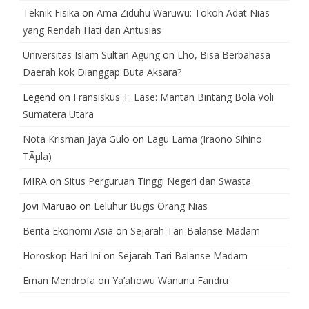
Teknik Fisika
on
Ama Ziduhu Waruwu: Tokoh Adat Nias
yang Rendah Hati dan Antusias
Universitas Islam Sultan Agung
on
Lho, Bisa Berbahasa
Daerah kok Dianggap Buta Aksara?
Legend
on
Fransiskus T. Lase: Mantan Bintang Bola Voli
Sumatera Utara
Nota Krisman Jaya Gulo
on
Lagu Lama (Iraono Sihino
TÃµla)
MIRA
on
Situs Perguruan Tinggi Negeri dan Swasta
Jovi Maruao
on
Leluhur Bugis Orang Nias
Berita Ekonomi Asia
on
Sejarah Tari Balanse Madam
Horoskop Hari Ini
on
Sejarah Tari Balanse Madam
Eman Mendrofa
on
Ya’ahowu Wanunu Fandru