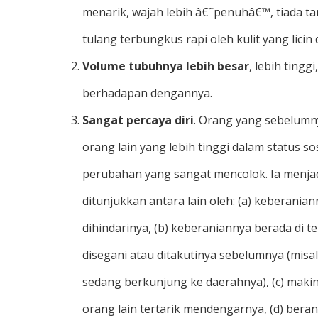
menarik, wajah lebih â€˜penuhâ€™, tiada ta
tulang terbungkus rapi oleh kulit yang licin
Volume tubuhnya lebih besar
, lebih tingg
berhadapan dengannya.
Sangat percaya diri
. Orang yang sebelumny
orang lain yang lebih tinggi dalam status s
perubahan yang sangat mencolok. Ia menjadi
ditunjukkan antara lain oleh: (a) keberani
dihindarinya, (b) keberaniannya berada di
disegani atau ditakutinya sebelumnya (mis
sedang berkunjung ke daerahnya), (c) maki
orang lain tertarik mendengarnya, (d) be