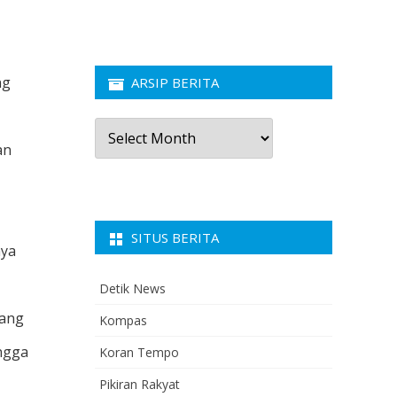
ng
ARSIP BERITA
Arsip
Berita
an
SITUS BERITA
nya
Detik News
yang
Kompas
ingga
Koran Tempo
Pikiran Rakyat