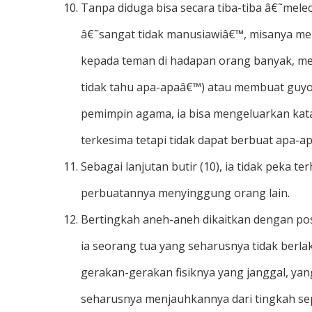
Tanpa diduga bisa secara tiba-tiba â€˜me
â€˜sangat tidak manusiawiâ€™, misanya m
kepada teman di hadapan orang banyak, m
tidak tahu apa-apaâ€™) atau membuat guyo
pemimpin agama, ia bisa mengeluarkan kat
terkesima tetapi tidak dapat berbuat apa-ap
Sebagai lanjutan butir (10), ia tidak peka 
perbuatannya menyinggung orang lain.
Bertingkah aneh-aneh dikaitkan dengan posi
ia seorang tua yang seharusnya tidak berla
gerakan-gerakan fisiknya yang janggal, yan
seharusnya menjauhkannya dari tingkah sepe