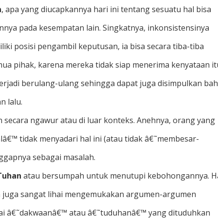
a
, apa yang diucapkannya hari ini tentang sesuatu hal bisa
nya pada kesempatan lain. Singkatnya, inkonsistensinya
iki posisi pengambil keputusan, ia bisa secara tiba-tiba
 pihak, karena mereka tidak siap menerima kenyataan it
terjadi berulang-ulang sehingga dapat juga disimpulkan ba
n lalu.
secara ngawur atau di luar konteks. Anehnya, orang yang
â€™ tidak menyadari hal ini (atau tidak â€˜membesar-
nggapnya sebagai masalah.
Tuhan
atau bersumpah untuk menutupi kebohongannya. Hal
Ia juga sangat lihai mengemukakan argumen-argumen
bagai â€˜dakwaanâ€™ atau â€˜tuduhanâ€™ yang dituduhkan