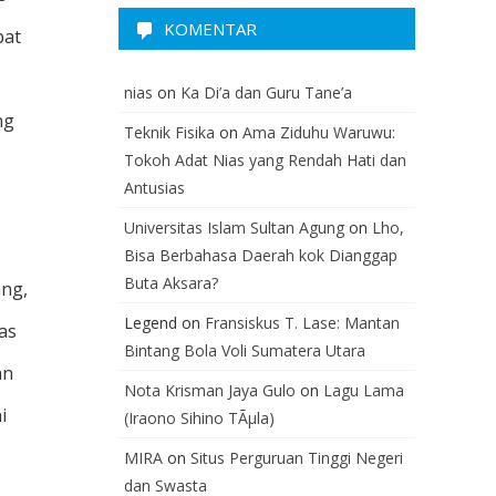
KOMENTAR
pat
nias
on
Ka Di’a dan Guru Tane’a
ng
Teknik Fisika
on
Ama Ziduhu Waruwu:
Tokoh Adat Nias yang Rendah Hati dan
Antusias
Universitas Islam Sultan Agung
on
Lho,
Bisa Berbahasa Daerah kok Dianggap
Buta Aksara?
ang,
Legend
on
Fransiskus T. Lase: Mantan
has
Bintang Bola Voli Sumatera Utara
an
Nota Krisman Jaya Gulo
on
Lagu Lama
i
(Iraono Sihino TÃµla)
MIRA
on
Situs Perguruan Tinggi Negeri
dan Swasta