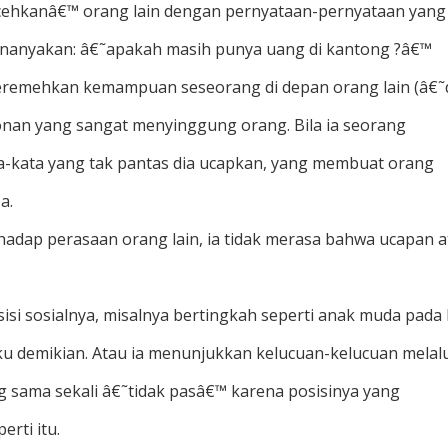
lecehkanâ€™ orang lain dengan pernyataan-pernyataan yang
enanyakan: â€˜apakah masih punya uang di kantong ?â€™
eremehkan kemampuan seseorang di depan orang lain (â€˜
nan yang sangat menyinggung orang. Bila ia seorang
a-kata yang tak pantas dia ucapkan, yang membuat orang
a.
terhadap perasaan orang lain, ia tidak merasa bahwa ucapan 
si sosialnya, misalnya bertingkah seperti anak muda pada 
ku demikian. Atau ia menunjukkan kelucuan-kelucuan melal
g sama sekali â€˜tidak pasâ€™ karena posisinya yang
rti itu.