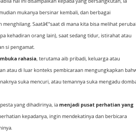
abila hal ini disampaikan kepada yang bersangkutan, ia
mudian mukanya bersinar kembali, dan berbagai
 menghilang. Saatâ€“saat di mana kita bisa melihat perub
npa kehadiran orang lain), saat sedang tidur, istirahat atau
an si pengamat.
mbuka rahasia
, terutama aib pribadi, keluarga atau
san atau di luar konteks pembicaraan mengungkapkan bah
u anaknya suka mencuri, atau temannya suka mengadu domb
pesta yang dihadirinya, ia
menjadi pusat perhatian yang
 perhatian kepadanya, ingin mendekatinya dan berbicara
inya.