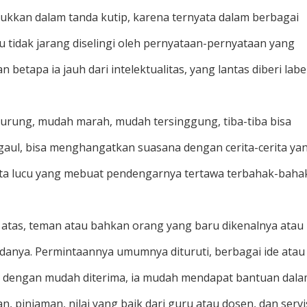
asukkan dalam tanda kutip, karena ternyata dalam berbagai
 tidak jarang diselingi oleh pernyataan-pernyataan yang
tapa ia jauh dari intelektualitas, yang lantas diberi labe
rung, mudah marah, mudah tersinggung, tiba-tiba bisa
rgaul, bisa menghangatkan suasana dengan cerita-cerita ya
ita lucu yang mebuat pendengarnya tertawa terbahak-baha
 atas, teman atau bahkan orang yang baru dikenalnya atau
nya. Permintaannya umumnya dituruti, berbagai ide atau
) dengan mudah diterima, ia mudah mendapat bantuan dal
n, pinjaman, nilai yang baik dari guru atau dosen, dan servi