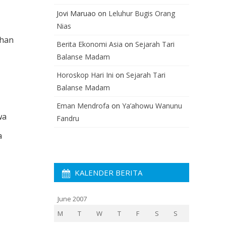
Jovi Maruao
on
Leluhur Bugis Orang
Nias
ahan
Berita Ekonomi Asia
on
Sejarah Tari
Balanse Madam
Horoskop Hari Ini
on
Sejarah Tari
Balanse Madam
Eman Mendrofa
on
Ya’ahowu Wanunu
wa
Fandru
a
KALENDER BERITA
June 2007
M
T
W
T
F
S
S