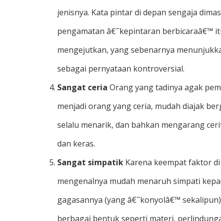
jenisnya. Kata pintar di depan sengaja dim
pengamatan â€˜kepintaran berbicaraâ€™ itu
mengejutkan, yang sebenarnya menunjukkan be
sebagai pernyataan kontroversial.
Sangat ceria
Orang yang tadinya agak pemu
menjadi orang yang ceria, mudah diajak be
selalu menarik, dan bahkan mengarang cer
dan keras.
Sangat simpatik
Karena keempat faktor di
mengenalnya mudah menaruh simpati kepada
gagasannya (yang â€˜konyolâ€™ sekalipun
berbagai bentuk seperti materi, perlindunga