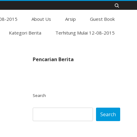
Skip
-08-2015
to
About Us
Arsip
Guest Book
content
Kategori Berita
Terhitung Mulai 12-08-2015
Pencarian Berita
Search
Search