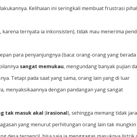
akukannya. Kelihaian ini seringkali membuat frustrasi piha
, karena ternyata ia inkonsisten), tidak mau menerima pen
 depan para penyanjungnya (baca: orang-orang yang berada 
pilannya
sangat memukau
, mengundang banyak pujian d
ya. Tetapi pada saat yang sama, orang lain yang di luar
nya, menyaksikaannya dengan pandangan yang sangat
g tak masuk akal
(
irasional
), sehingga memang tidak jar
gagasan yang menurut perhitungan orang lain tak mungkin
ang desa terpencil, bisa saja ia menggagas masuknya listrik 