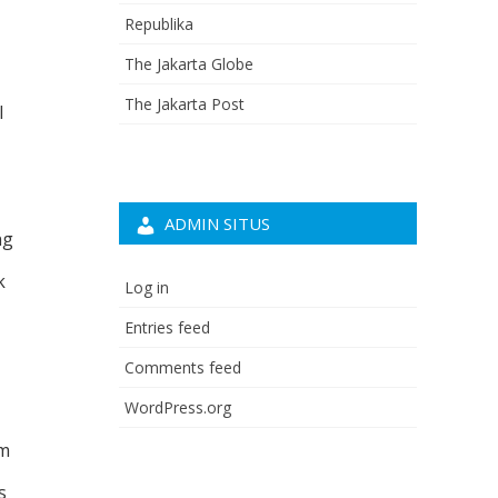
Republika
The Jakarta Globe
The Jakarta Post
l
ADMIN SITUS
ng
k
Log in
Entries feed
Comments feed
WordPress.org
am
s