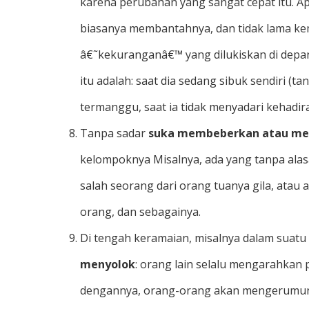
karena perubahan yang sangat cepat itu. Ap
biasanya membantahnya, dan tidak lama ke
â€˜kekuranganâ€™ yang dilukiskan di depan
itu adalah: saat dia sedang sibuk sendiri (ta
termanggu, saat ia tidak menyadari kehadir
Tanpa sadar
suka membeberkan atau me
kelompoknya Misalnya, ada yang tanpa ala
salah seorang dari orang tuanya gila, ata
orang, dan sebagainya.
Di tengah keramaian, misalnya dalam suatu 
menyolok
: orang lain selalu mengarahkan
dengannya, orang-orang akan mengerumun