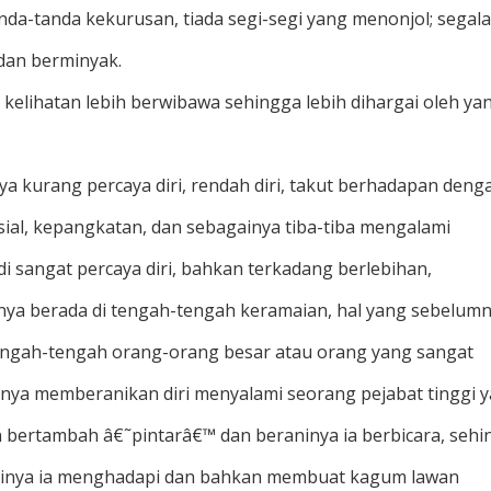
nda-tanda kekurusan, tiada segi-segi yang menonjol; segala
 dan berminyak.
i, kelihatan lebih berwibawa sehingga lebih dihargai oleh ya
a kurang percaya diri, rendah diri, takut berhadapan deng
osial, kepangkatan, dan sebagainya tiba-tiba mengalami
 sangat percaya diri, bahkan terkadang berlebihan,
annya berada di tengah-tengah keramaian, hal yang sebelum
 tengah-tengah orang-orang besar atau orang yang sangat
alnya memberanikan diri menyalami seorang pejabat tinggi 
n bertambah â€˜pintarâ€™ dan beraninya ia berbicara, seh
raninya ia menghadapi dan bahkan membuat kagum lawan