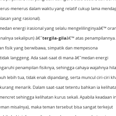
 terus-menerus dalam waktu yang relatif cukup lama menda
lasan yang rasional).
 medan energi irasional yang selalu mengelilinginyaâ€™ ora
enalnya sekalipun) â€˜
tergila-gila
â€™ atas penampilannya.
an fisik yang berwibawa, simpatik dan mempesona
tidak langgeng. Ada saat-saat di mana â€˜medan energi
aruhi penampilan fisiknya, sehingga cahaya wajahnya hil
auh lebih tua, tidak enak dipandang, serta muncul ciri-ciri k
kurang menarik. Dalam saat-saat tetentu bahkan ia kelihat
mencret sehingga kelihatan kurus sekali. Apabila keadaan in
teman misalnya), maka teman tersebut bisa sangat terkejut