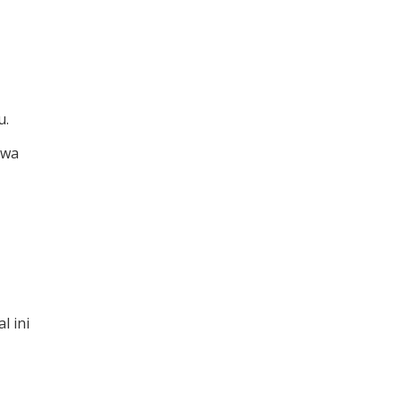
u.
hwa
 ini