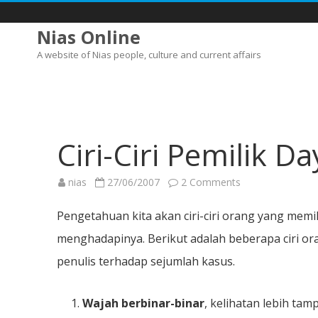
Nias Online
A website of Nias people, culture and current affairs
Ciri-Ciri Pemilik Da
on
nias
27/06/2007
2 Comments
Ciri-
Ciri
Pemilik
Pengetahuan kita akan ciri-ciri orang yang memil
Daya
Irasional
menghadapinya. Berikut adalah beberapa ciri or
penulis terhadap sejumlah kasus.
Wajah berbinar-binar
, kelihatan lebih tam