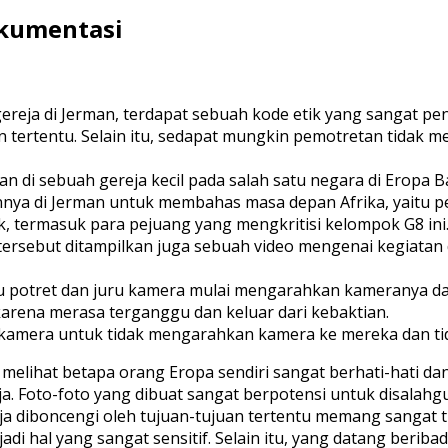
okumentasi
ja di Jerman, terdapat sebuah kode etik yang sangat penti
n tertentu. Selain itu, sedapat mungkin pemotretan tidak m
an di sebuah gereja kecil pada salah satu negara di Eropa 
nnya di Jerman untuk membahas masa depan Afrika, yaitu p
ihak, termasuk para pejuang yang mengkritisi kelompok G8 
rsebut ditampilkan juga sebuah video mengenai kegiatan 
juru potret dan juru kamera mulai mengarahkan kameranya d
rena merasa terganggu dan keluar dari kebaktian.
u kamera untuk tidak mengarahkan kamera ke mereka dan 
n melihat betapa orang Eropa sendiri sangat berhati-hati dan
ja. Foto-foto yang dibuat sangat berpotensi untuk disalah
a diboncengi oleh tujuan-tujuan tertentu memang sangat ti
di hal yang sangat sensitif. Selain itu, yang datang berib