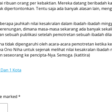
pai ribuan orang per kebaktian. Mereka datang beribadah 
tuk dipertontonkan. Tentu saja ada banyak alasan lain, men
seberapa jauhkah nilai kesakralan dalam ibadah-ibadah min
i perenungan, dimana masa-masa sekarang ada banyak sekal
an sebuah publikasi setelah pemotretan sebuah ibadah dil
a tidak dipengaruhi oleh acara-acara pemotretan ketika k
Ono Niha untuk sejenak melihat nilai kesakralan ibadah ma
eseorang ke pencipta-Nya. Semoga. (katitira)
 Dan 1 Kota
are marked
*