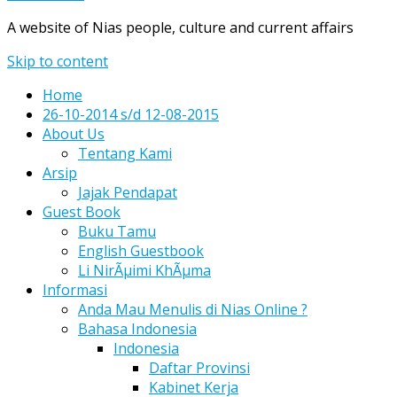
A website of Nias people, culture and current affairs
Skip to content
Home
26-10-2014 s/d 12-08-2015
About Us
Tentang Kami
Arsip
Jajak Pendapat
Guest Book
Buku Tamu
English Guestbook
Li NirÃµimi KhÃµma
Informasi
Anda Mau Menulis di Nias Online ?
Bahasa Indonesia
Indonesia
Daftar Provinsi
Kabinet Kerja