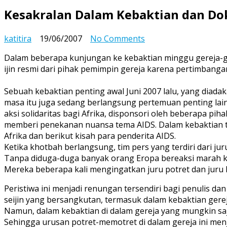
Kesakralan Dalam Kebaktian dan D
on
katitira
19/06/2007
No Comments
Kesakralan
Dalam beberapa kunjungan ke kebaktian minggu gereja-gere
Dalam
ijin resmi dari pihak pemimpin gereja karena pertimbanga
Kebaktian
dan
Sebuah kebaktian penting awal Juni 2007 lalu, yang diadak
Dokumentasi
masa itu juga sedang berlangsung pertemuan penting lai
aksi solidaritas bagi Afrika, disponsori oleh beberapa p
memberi penekanan nuansa tema AIDS. Dalam kebaktian te
Afrika dan berikut kisah para penderita AIDS.
Ketika khotbah berlangsung, tim pers yang terdiri dari 
Tanpa diduga-duga banyak orang Eropa bereaksi marah ka
Mereka beberapa kali mengingatkan juru potret dan jur
Peristiwa ini menjadi renungan tersendiri bagi penulis da
seijin yang bersangkutan, termasuk dalam kebaktian gere
Namun, dalam kebaktian di dalam gereja yang mungkin saj
Sehingga urusan potret-memotret di dalam gereja ini menja