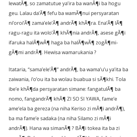
lewatÃ¶, so zamatutue ya’ira ba wanÃ¶i ba hogu
geu. Lalau da’Ã¶ fefu ba wamÃ¶nui persyaratan
ni’oroi’Ã¶ zama’ele’Ã¶ andrÃ¶ khÃ¶ra. Ena’Ã¶ lÃ¶
ragu-ragu ita wolo’Ã¶ khÃ¶nia andrÃ¶, asese gÃ¶i
ifaruka halÃ¶wÃ¶ haga ba halÃ¶wÃ¶ zogÃ¶mi-
gÃ¶mi andrÃ¶. Hewisa wamarukania ?
Itataria, “sama’ele’Ã¶” andrÃ¶, ba wama’u’u ya’ita ba
zaiwania, i’o’ou ita ba wolau buabua si sÃ¶khi. Tola
ibe’e khÃ¶da persyaratan simane: fangatulÃ¶ ba
nomo, fangandrÃ¶ khÃ¶ ZI SO SI YAWA, fame’e
ame’ela ba gereza (na niha Keriso zi mÃ¶i andrÃ¶),
ba ma fame’e sadaka (na niha Silamo zi mÃ¶i
andrÃ¶). Hana wa simanÃ¶ ? BÃ¶i tokea ita ba zi