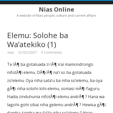
Nias Online
A website of Nias people, culture and current affairs
Skip
to
content
Elemu: Solohe ba
Wa’atekiko (1)
on
nias
21/02/2007
3 Comments
Elemu:
Solohe
ba
Te lÃ¶ ba gotaluada zi lÃ¶ irai mamondrongo
Wa’atekiko
(1)
nifotÃ¶i elemu. DÃ¶rÃ¶ na’i so ba gotaluada
zo’elemu. Oya niha sata’u ba niha so’elemu, ba oya
gÃ¶i niha solohi-lohi elemu, somasi mÃ¶i faguru.
Hadia zinduhunia nifotÃ¶i elemu andrÃ¶ ? Hana wa
lagohi-gohi sibai niha gelemu andrÃ¶ ? Hewisa gÃ¶i
dandra-tandra ma ila’ila niha so’elemu ? Hezo