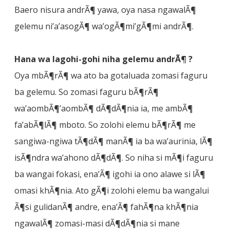
Baero nisura andrÃ¶ yawa, oya nasa ngawalÃ¶
gelemu ni’a’asogÃ¶ wa’ogÃ¶mi’gÃ¶mi andrÃ¶.
Hana wa lagohi-gohi niha gelemu andrÃ¶ ?
Oya mbÃ¶rÃ¶ wa ato ba gotaluada zomasi faguru
ba gelemu. So zomasi faguru bÃ¶rÃ¶
wa’aombÃ¶’aombÃ¶ dÃ¶dÃ¶nia ia, me ambÃ¶
fa’abÃ¶lÃ¶ mboto. So zolohi elemu bÃ¶rÃ¶ me
sangiwa-ngiwa tÃ¶dÃ¶ manÃ¶ ia ba wa’aurinia, lÃ¶
isÃ¶ndra wa’ahono dÃ¶dÃ¶. So niha si mÃ¶i faguru
ba wangai fokasi, ena’Ã¶ igohi ia ono alawe si lÃ¶
omasi khÃ¶nia. Ato gÃ¶i zolohi elemu ba wangalui
Ã¶si gulidanÃ¶ andre, ena’Ã¶ fahÃ¶na khÃ¶nia
ngawalÃ¶ zomasi-masi dÃ¶dÃ¶nia si mane