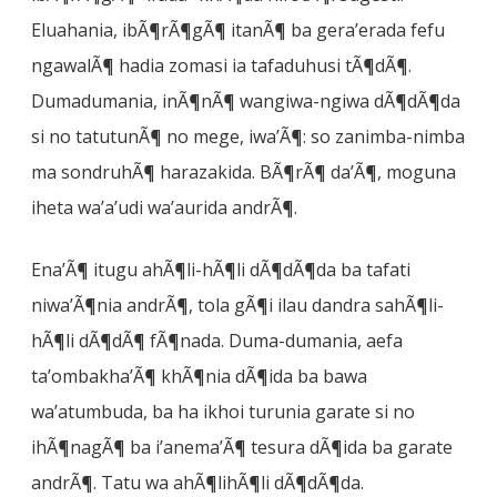
Eluahania, ibÃ¶rÃ¶gÃ¶ itanÃ¶ ba gera’erada fefu
ngawalÃ¶ hadia zomasi ia tafaduhusi tÃ¶dÃ¶.
Dumadumania, inÃ¶nÃ¶ wangiwa-ngiwa dÃ¶dÃ¶da
si no tatutunÃ¶ no mege, iwa’Ã¶: so zanimba-nimba
ma sondruhÃ¶ harazakida. BÃ¶rÃ¶ da’Ã¶, moguna
iheta wa’a’udi wa’aurida andrÃ¶.
Ena’Ã¶ itugu ahÃ¶li-hÃ¶li dÃ¶dÃ¶da ba tafati
niwa’Ã¶nia andrÃ¶, tola gÃ¶i ilau dandra sahÃ¶li-
hÃ¶li dÃ¶dÃ¶ fÃ¶nada. Duma-dumania, aefa
ta’ombakha’Ã¶ khÃ¶nia dÃ¶ida ba bawa
wa’atumbuda, ba ha ikhoi turunia garate si no
ihÃ¶nagÃ¶ ba i’anema’Ã¶ tesura dÃ¶ida ba garate
andrÃ¶. Tatu wa ahÃ¶lihÃ¶li dÃ¶dÃ¶da.