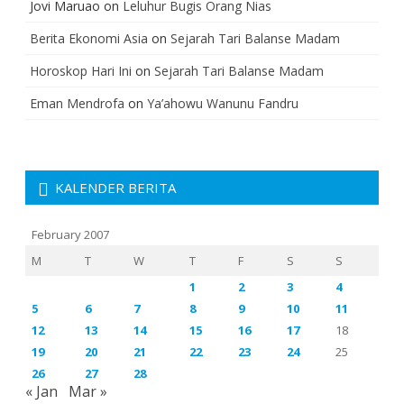
Jovi Maruao
on
Leluhur Bugis Orang Nias
Berita Ekonomi Asia
on
Sejarah Tari Balanse Madam
Horoskop Hari Ini
on
Sejarah Tari Balanse Madam
Eman Mendrofa
on
Ya’ahowu Wanunu Fandru
KALENDER BERITA
February 2007
M
T
W
T
F
S
S
1
2
3
4
5
6
7
8
9
10
11
12
13
14
15
16
17
18
19
20
21
22
23
24
25
26
27
28
« Jan
Mar »