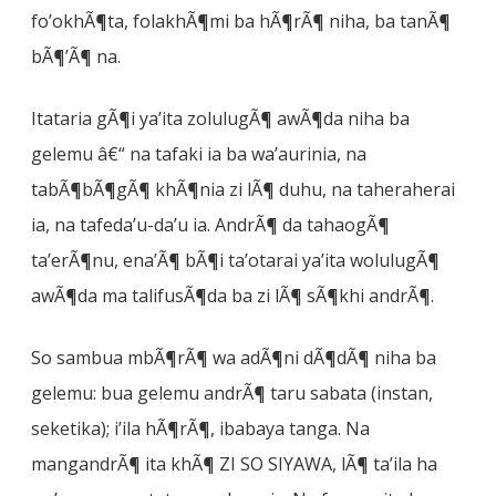
fo’okhÃ¶ta, folakhÃ¶mi ba hÃ¶rÃ¶ niha, ba tanÃ¶
bÃ¶’Ã¶ na.
Itataria gÃ¶i ya’ita zolulugÃ¶ awÃ¶da niha ba
gelemu â€“ na tafaki ia ba wa’aurinia, na
tabÃ¶bÃ¶gÃ¶ khÃ¶nia zi lÃ¶ duhu, na taheraherai
ia, na tafeda’u-da’u ia. AndrÃ¶ da tahaogÃ¶
ta’erÃ¶nu, ena’Ã¶ bÃ¶i ta’otarai ya’ita wolulugÃ¶
awÃ¶da ma talifusÃ¶da ba zi lÃ¶ sÃ¶khi andrÃ¶.
So sambua mbÃ¶rÃ¶ wa adÃ¶ni dÃ¶dÃ¶ niha ba
gelemu: bua gelemu andrÃ¶ taru sabata (instan,
seketika); i’ila hÃ¶rÃ¶, ibabaya tanga. Na
mangandrÃ¶ ita khÃ¶ ZI SO SIYAWA, lÃ¶ ta’ila ha