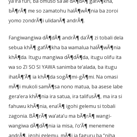
ya’ira furi, ba omuso sa’ae dÃ¶dÃ¶ gafÃ¶kha,
bÃ¶rÃ¶ me so zamatohu halÃ¶wÃ¶nia ba zoroi
yomo zondrÃ¶i ulidanÃ¶ andrÃ¶.
Fangiwangiwa dÃ¶dÃ¶ andrÃ¶ da’Ã¶ zi tobali dela
sebua khÃ¶ gafÃ¶kha ba wamalua halÃ¶wÃ¶nia
khÃ¶da. Itugu mangiwa dÃ¶dÃ¶da, itugu olifu ita
wa so ZI SO SI YAWA sanimba te’alada, ba itugu
ihatÃ¶’Ã¶ ia khÃ¶da sogÃ¶mi-gÃ¶mi. Na omasi
mÃ¶i mukoli samÃ¶sa nono matua, ba asese labe
gera’era khÃ¶nia ira satua, ira talifusÃ¶, ma ira si
fahuwu khÃ¶nia, ena’Ã¶ igohi gelemu si tobali
zagonia. BÃ¶rÃ¶ wa’ata’u ma bÃ¶rÃ¶ wangi-
wangiwa dÃ¶dÃ¶nia ia misa, i’o’Ã¶ menemene
andrÃ¶, igohi gelemu, mÃ¶i ia faguru ba “niha