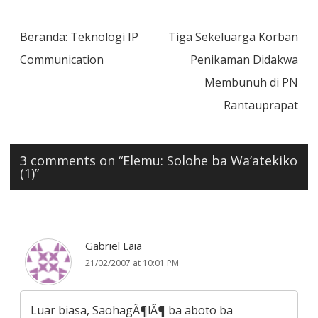
Post
Beranda: Teknologi IP
Tiga Sekeluarga Korban
navigation
Communication
Penikaman Didakwa
Membunuh di PN
Rantauprapat
3 comments on “
Elemu: Solohe ba Wa’atekiko
(1)
”
Gabriel Laia
21/02/2007 at 10:01 PM
Luar biasa, SaohagÃ¶lÃ¶ ba aboto ba