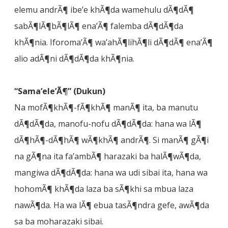
elemu andrÃ¶ ibe’e khÃ¶da wamehulu dÃ¶dÃ¶
sabÃ¶lÃ¶bÃ¶lÃ¶ ena’Ã¶ falemba dÃ¶dÃ¶da
khÃ¶nia. Iforoma’Ã¶ wa’ahÃ¶lihÃ¶li dÃ¶dÃ¶ ena’Ã¶
alio adÃ¶ni dÃ¶dÃ¶da khÃ¶nia.
“Sama’ele’Ã¶” (Dukun)
Na mofÃ¶khÃ¶-fÃ¶khÃ¶ manÃ¶ ita, ba manutu
dÃ¶dÃ¶da, manofu-nofu dÃ¶dÃ¶da: hana wa lÃ¶
dÃ¶hÃ¶-dÃ¶hÃ¶ wÃ¶khÃ¶ andrÃ¶. Si manÃ¶ gÃ¶i
na gÃ¶na ita fa’ambÃ¶ harazaki ba halÃ¶wÃ¶da,
mangiwa dÃ¶dÃ¶da: hana wa udi sibai ita, hana wa
hohomÃ¶ khÃ¶da laza ba sÃ¶khi sa mbua laza
nawÃ¶da. Ha wa lÃ¶ ebua tasÃ¶ndra gefe, awÃ¶da
sa ba moharazaki sibai.