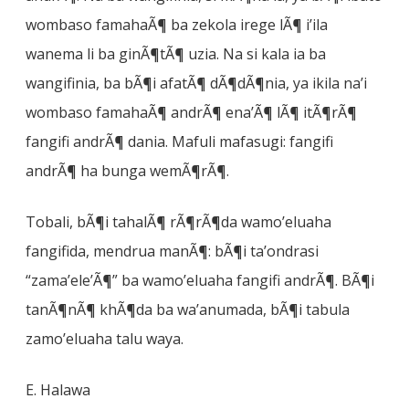
wombaso famahaÃ¶ ba zekola irege lÃ¶ i’ila
wanema li ba ginÃ¶tÃ¶ uzia. Na si kala ia ba
wangifinia, ba bÃ¶i afatÃ¶ dÃ¶dÃ¶nia, ya ikila na’i
wombaso famahaÃ¶ andrÃ¶ ena’Ã¶ lÃ¶ itÃ¶rÃ¶
fangifi andrÃ¶ dania. Mafuli mafasugi: fangifi
andrÃ¶ ha bunga wemÃ¶rÃ¶.
Tobali, bÃ¶i tahalÃ¶ rÃ¶rÃ¶da wamo’eluaha
fangifida, mendrua manÃ¶: bÃ¶i ta’ondrasi
“zama’ele’Ã¶” ba wamo’eluaha fangifi andrÃ¶. BÃ¶i
tanÃ¶nÃ¶ khÃ¶da ba wa’anumada, bÃ¶i tabula
zamo’eluaha talu waya.
E. Halawa