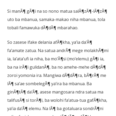
Si manÃ¶ gÃ¶i na so nono matua salÃ¶zÃ¶-lÃ¶zÃ¶
uto ba mbanua, samaka-makao niha mbanua, tola
tobali famawuka dÃ¶dÃ¶ mbarahao.
So zasese ifake delania afÃ¶kha, ya’ia da’Ã¶
fa’amate zatua. Na satua andrÃ¶ mege molakhÃ¶mi
ia, la’ata’ufi ia niha, ba mo’Ã¶si (mo’elemu) gÃ¶i ia,
ba na irÃ¶i gulidanÃ¶, ba no amehe-mehe dÃ¶dÃ¶
zoroi yomonia ira. Mangiwa dÃ¶dÃ¶ra, bÃ¶rÃ¶ me
lÃ¶ sa’ae sombelegÃ¶ ya’ira ba mbanua. Ba
ginÃ¶tÃ¶ da’Ã¶, asese mangosara ndra satua ma
talifusÃ¶ si torÃ¶i, ba wolohi fa’atua-tua gafÃ¶kha,
ya’ia da’Ã¶ elemu. Na lÃ¶ ba gotaluara sondrÃ¶ni