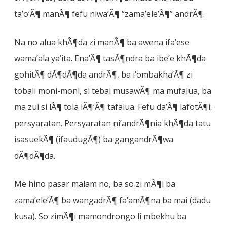
ta’o’Ã¶ manÃ¶ fefu niwa’Ã¶ “zama’ele’Ã¶” andrÃ¶.
Na no alua khÃ¶da zi manÃ¶ ba awena ifa’ese
wama’ala ya’ita. Ena’Ã¶ tasÃ¶ndra ba ibe’e khÃ¶da
gohitÃ¶ dÃ¶dÃ¶da andrÃ¶, ba i’ombakha’Ã¶ zi
tobali moni-moni, si tebai musawÃ¶ ma mufalua, ba
ma zui si lÃ¶ tola lÃ¶’Ã¶ tafalua. Fefu da’Ã¶ lafotÃ¶i:
persyaratan. Persyaratan ni’andrÃ¶nia khÃ¶da tatu
isasuekÃ¶ (ifaudugÃ¶) ba gangandrÃ¶wa
dÃ¶dÃ¶da.
Me hino pasar malam no, ba so zi mÃ¶i ba
zama’ele’Ã¶ ba wangadrÃ¶ fa’amÃ¶na ba mai (dadu
kusa). So zimÃ¶i mamondrongo li mbekhu ba