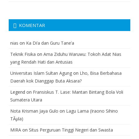
KOMENTAR
nias
on
Ka Di’a dan Guru Tane’a
Teknik Fisika
on
Ama Ziduhu Waruwu: Tokoh Adat Nias
yang Rendah Hati dan Antusias
Universitas Islam Sultan Agung
on
Lho, Bisa Berbahasa
Daerah kok Dianggap Buta Aksara?
Legend
on
Fransiskus T. Lase: Mantan Bintang Bola Voli
Sumatera Utara
Nota Krisman Jaya Gulo
on
Lagu Lama (Iraono Sihino
TÃµla)
MIRA
on
Situs Perguruan Tinggi Negeri dan Swasta