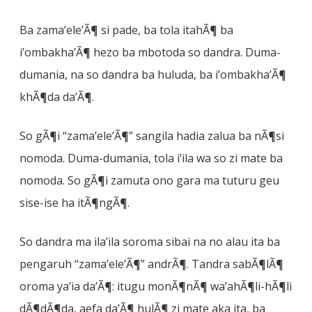
Ba zama’ele’Ã¶ si pade, ba tola itahÃ¶ ba
i’ombakha’Ã¶ hezo ba mbotoda so dandra. Duma-
dumania, na so dandra ba huluda, ba i’ombakha’Ã¶
khÃ¶da da’Ã¶.
So gÃ¶i “zama’ele’Ã¶” sangila hadia zalua ba nÃ¶si
nomoda. Duma-dumania, tola i’ila wa so zi mate ba
nomoda. So gÃ¶i zamuta ono gara ma tuturu geu
sise-ise ha itÃ¶ngÃ¶.
So dandra ma ila’ila soroma sibai na no alau ita ba
pengaruh “zama’ele’Ã¶” andrÃ¶. Tandra sabÃ¶lÃ¶
oroma ya’ia da’Ã¶: itugu monÃ¶nÃ¶ wa’ahÃ¶li-hÃ¶li
dÃ¶dÃ¶da, aefa da’Ã¶ hulÃ¶ zi mate aka ita, ba