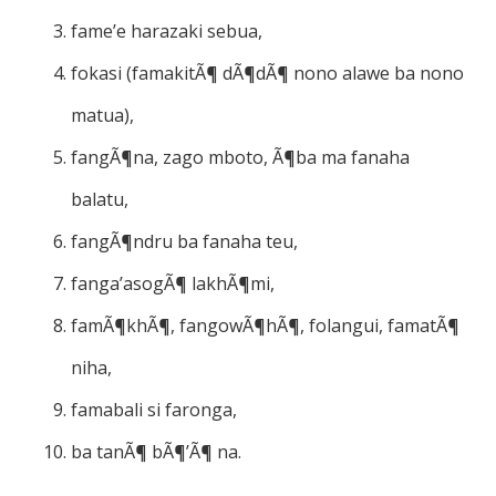
fame’e harazaki sebua,
fokasi (famakitÃ¶ dÃ¶dÃ¶ nono alawe ba nono
matua),
fangÃ¶na, zago mboto, Ã¶ba ma fanaha
balatu,
fangÃ¶ndru ba fanaha teu,
fanga’asogÃ¶ lakhÃ¶mi,
famÃ¶khÃ¶, fangowÃ¶hÃ¶, folangui, famatÃ¶
niha,
famabali si faronga,
ba tanÃ¶ bÃ¶’Ã¶ na.