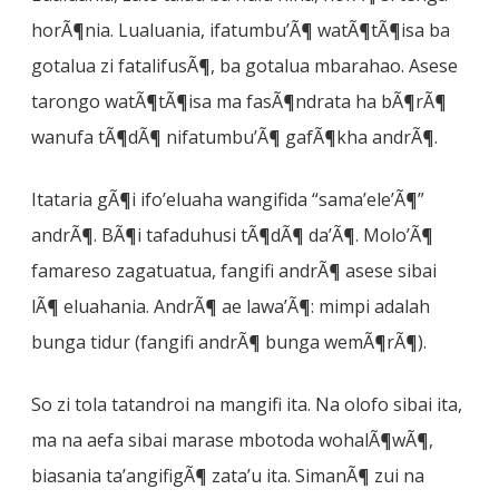
horÃ¶nia. Lualuania, ifatumbu’Ã¶ watÃ¶tÃ¶isa ba
gotalua zi fatalifusÃ¶, ba gotalua mbarahao. Asese
tarongo watÃ¶tÃ¶isa ma fasÃ¶ndrata ha bÃ¶rÃ¶
wanufa tÃ¶dÃ¶ nifatumbu’Ã¶ gafÃ¶kha andrÃ¶.
Itataria gÃ¶i ifo’eluaha wangifida “sama’ele’Ã¶”
andrÃ¶. BÃ¶i tafaduhusi tÃ¶dÃ¶ da’Ã¶. Molo’Ã¶
famareso zagatuatua, fangifi andrÃ¶ asese sibai
lÃ¶ eluahania. AndrÃ¶ ae lawa’Ã¶: mimpi adalah
bunga tidur (fangifi andrÃ¶ bunga wemÃ¶rÃ¶).
So zi tola tatandroi na mangifi ita. Na olofo sibai ita,
ma na aefa sibai marase mbotoda wohalÃ¶wÃ¶,
biasania ta’angifigÃ¶ zata’u ita. SimanÃ¶ zui na