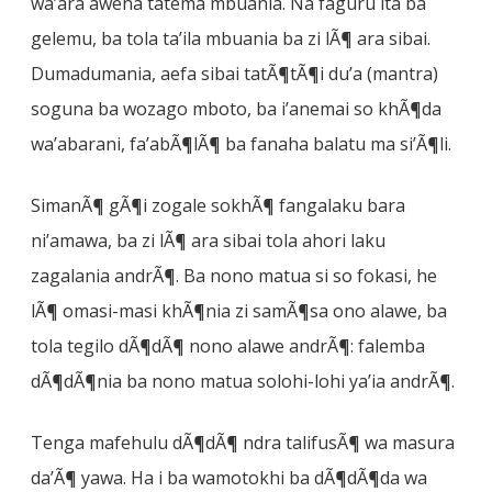
wa’ara awena tatema mbuania. Na faguru ita ba
gelemu, ba tola ta’ila mbuania ba zi lÃ¶ ara sibai.
Dumadumania, aefa sibai tatÃ¶tÃ¶i du’a (mantra)
soguna ba wozago mboto, ba i’anemai so khÃ¶da
wa’abarani, fa’abÃ¶lÃ¶ ba fanaha balatu ma si’Ã¶li.
SimanÃ¶ gÃ¶i zogale sokhÃ¶ fangalaku bara
ni’amawa, ba zi lÃ¶ ara sibai tola ahori laku
zagalania andrÃ¶. Ba nono matua si so fokasi, he
lÃ¶ omasi-masi khÃ¶nia zi samÃ¶sa ono alawe, ba
tola tegilo dÃ¶dÃ¶ nono alawe andrÃ¶: falemba
dÃ¶dÃ¶nia ba nono matua solohi-lohi ya’ia andrÃ¶.
Tenga mafehulu dÃ¶dÃ¶ ndra talifusÃ¶ wa masura
da’Ã¶ yawa. Ha i ba wamotokhi ba dÃ¶dÃ¶da wa