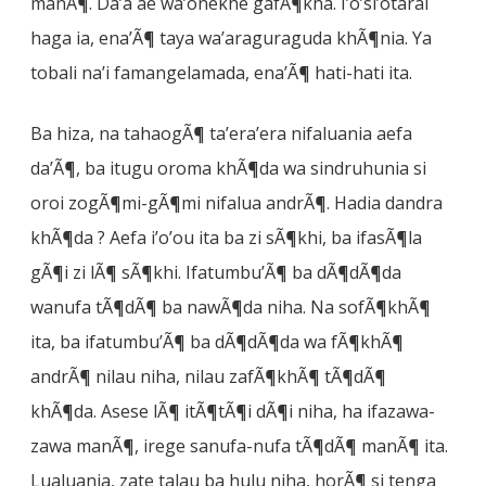
manÃ¶. Da’a ae wa’onekhe gafÃ¶kha. I’o’si’otarai
haga ia, ena’Ã¶ taya wa’araguraguda khÃ¶nia. Ya
tobali na’i famangelamada, ena’Ã¶ hati-hati ita.
Ba hiza, na tahaogÃ¶ ta’era’era nifaluania aefa
da’Ã¶, ba itugu oroma khÃ¶da wa sindruhunia si
oroi zogÃ¶mi-gÃ¶mi nifalua andrÃ¶. Hadia dandra
khÃ¶da ? Aefa i’o’ou ita ba zi sÃ¶khi, ba ifasÃ¶la
gÃ¶i zi lÃ¶ sÃ¶khi. Ifatumbu’Ã¶ ba dÃ¶dÃ¶da
wanufa tÃ¶dÃ¶ ba nawÃ¶da niha. Na sofÃ¶khÃ¶
ita, ba ifatumbu’Ã¶ ba dÃ¶dÃ¶da wa fÃ¶khÃ¶
andrÃ¶ nilau niha, nilau zafÃ¶khÃ¶ tÃ¶dÃ¶
khÃ¶da. Asese lÃ¶ itÃ¶tÃ¶i dÃ¶i niha, ha ifazawa-
zawa manÃ¶, irege sanufa-nufa tÃ¶dÃ¶ manÃ¶ ita.
Lualuania, zate talau ba hulu niha, horÃ¶ si tenga