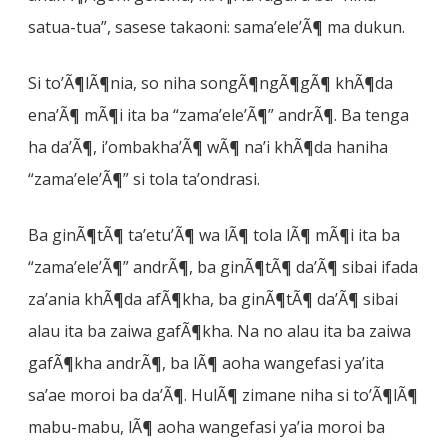
satua-tua”, sasese takaoni: sama’ele’Ã¶ ma dukun.
Si to’Ã¶lÃ¶nia, so niha songÃ¶ngÃ¶gÃ¶ khÃ¶da
ena’Ã¶ mÃ¶i ita ba “zama’ele’Ã¶” andrÃ¶. Ba tenga
ha da’Ã¶, i’ombakha’Ã¶ wÃ¶ na’i khÃ¶da haniha
“zama’ele’Ã¶” si tola ta’ondrasi.
Ba ginÃ¶tÃ¶ ta’etu’Ã¶ wa lÃ¶ tola lÃ¶ mÃ¶i ita ba
“zama’ele’Ã¶” andrÃ¶, ba ginÃ¶tÃ¶ da’Ã¶ sibai ifada
za’ania khÃ¶da afÃ¶kha, ba ginÃ¶tÃ¶ da’Ã¶ sibai
alau ita ba zaiwa gafÃ¶kha. Na no alau ita ba zaiwa
gafÃ¶kha andrÃ¶, ba lÃ¶ aoha wangefasi ya’ita
sa’ae moroi ba da’Ã¶. HulÃ¶ zimane niha si to’Ã¶lÃ¶
mabu-mabu, lÃ¶ aoha wangefasi ya’ia moroi ba