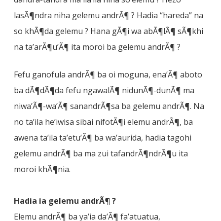
lasÃ¶ndra niha gelemu andrÃ¶ ? Hadia “hareda” na
so khÃ¶da gelemu ? Hana gÃ¶i wa abÃ¶lÃ¶ sÃ¶khi
na ta’arÃ¶u’Ã¶ ita moroi ba gelemu andrÃ¶ ?
Fefu ganofula andrÃ¶ ba oi moguna, ena’Ã¶ aboto
ba dÃ¶dÃ¶da fefu ngawalÃ¶ nidunÃ¶-dunÃ¶ ma
niwa’Ã¶-wa’Ã¶ sanandrÃ¶sa ba gelemu andrÃ¶. Na
no ta’ila he’iwisa sibai nifotÃ¶i elemu andrÃ¶, ba
awena ta’ila ta’etu’Ã¶ ba wa’aurida, hadia tagohi
gelemu andrÃ¶ ba ma zui tafandrÃ¶ndrÃ¶u ita
moroi khÃ¶nia.
Hadia ia gelemu andrÃ¶ ?
Elemu andrÃ¶ ba ya’ia da’Ã¶ fa’atuatua,