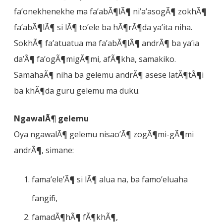
fa’onekhenekhe ma fa’abÃ¶lÃ¶ ni’a’asogÃ¶ zokhÃ¶
fa’abÃ¶lÃ¶ si lÃ¶ to’ele ba hÃ¶rÃ¶da ya’ita niha.
SokhÃ¶ fa’atuatua ma fa’abÃ¶lÃ¶ andrÃ¶ ba ya’ia
da’Ã¶ fa’ogÃ¶migÃ¶mi, afÃ¶kha, samakiko.
SamahaÃ¶ niha ba gelemu andrÃ¶ asese latÃ¶tÃ¶i
ba khÃ¶da guru gelemu ma duku.
NgawalÃ¶ gelemu
Oya ngawalÃ¶ gelemu nisao’Ã¶ zogÃ¶mi-gÃ¶mi
andrÃ¶, simane:
fama’ele’Ã¶ si lÃ¶ alua na, ba famo’eluaha
fangifi,
famadÃ¶hÃ¶ fÃ¶khÃ¶,