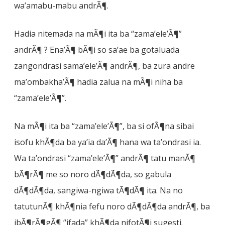
wa’amabu-mabu andrÃ¶.
Hadia nitemada na mÃ¶i ita ba “zama’ele’Ã¶”
andrÃ¶ ? Ena’Ã¶ bÃ¶i so sa’ae ba gotaluada
zangondrasi sama’ele’Ã¶ andrÃ¶, ba zura andre
ma’ombakha’Ã¶ hadia zalua na mÃ¶i niha ba
“zama’ele’Ã¶”.
Na mÃ¶i ita ba “zama’ele’Ã¶”, ba si ofÃ¶na sibai
isofu khÃ¶da ba ya’ia da’Ã¶ hana wa ta’ondrasi ia.
Wa ta’ondrasi “zama’ele’Ã¶” andrÃ¶ tatu manÃ¶
bÃ¶rÃ¶ me so noro dÃ¶dÃ¶da, so gabula
dÃ¶dÃ¶da, sangiwa-ngiwa tÃ¶dÃ¶ ita. Na no
tatutunÃ¶ khÃ¶nia fefu noro dÃ¶dÃ¶da andrÃ¶, ba
ibÃ¶rÃ¶gÃ¶ “ifada” khÃ¶da nifotÃ¶i sugesti.