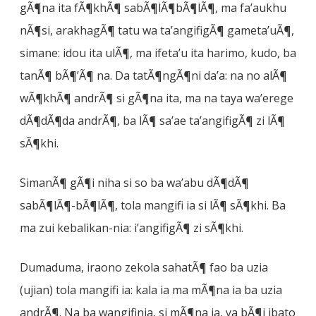
gÃ¶na ita fÃ¶khÃ¶ sabÃ¶lÃ¶bÃ¶lÃ¶, ma fa’aukhu
nÃ¶si, arakhagÃ¶ tatu wa ta’angifigÃ¶ gameta’uÃ¶,
simane: idou ita ulÃ¶, ma ifeta’u ita harimo, kudo, ba
tanÃ¶ bÃ¶’Ã¶ na. Da tatÃ¶ngÃ¶ni da’a: na no alÃ¶
wÃ¶khÃ¶ andrÃ¶ si gÃ¶na ita, ma na taya wa’erege
dÃ¶dÃ¶da andrÃ¶, ba lÃ¶ sa’ae ta’angifigÃ¶ zi lÃ¶
sÃ¶khi.
SimanÃ¶ gÃ¶i niha si so ba wa’abu dÃ¶dÃ¶
sabÃ¶lÃ¶-bÃ¶lÃ¶, tola mangifi ia si lÃ¶ sÃ¶khi. Ba
ma zui kebalikan-nia: i’angifigÃ¶ zi sÃ¶khi.
Dumaduma, iraono zekola sahatÃ¶ fao ba uzia
(ujian) tola mangifi ia: kala ia ma mÃ¶na ia ba uzia
andrÃ¶. Na ba wangifinia, si mÃ¶na ia, ya bÃ¶i ibato