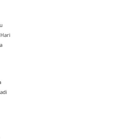
au
 Hari
ta
a
adi
n