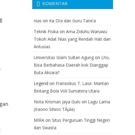
KOMENTAR
g
nias
on
Ka Di’a dan Guru Tane’a
Teknik Fisika
on
Ama Ziduhu Waruwu:
Tokoh Adat Nias yang Rendah Hati dan
Antusias
Universitas Islam Sultan Agung
on
Lho,
Bisa Berbahasa Daerah kok Dianggap
.
Buta Aksara?
Legend
on
Fransiskus T. Lase: Mantan
Bintang Bola Voli Sumatera Utara
Nota Krisman Jaya Gulo
on
Lagu Lama
ngan
(Iraono Sihino TÃµla)
MIRA
on
Situs Perguruan Tinggi Negeri
dan Swasta
t