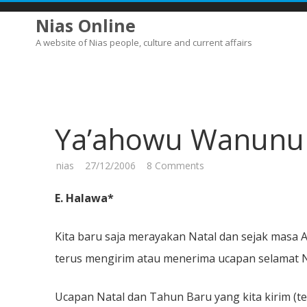
Nias Online
A website of Nias people, culture and current affairs
Ya’ahowu Wanunu
on
nias
27/12/2006
8 Comments
Ya’ahowu
Wanunu
Fandru
E. Halawa*
Kita baru saja merayakan Natal dan sejak masa 
terus mengirim atau menerima ucapan selamat Na
Ucapan Natal dan Tahun Baru yang kita kirim (