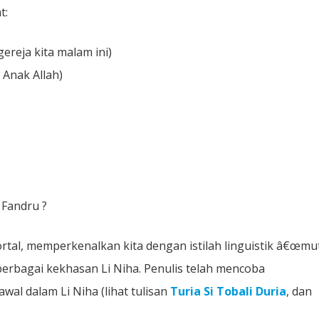
t:
ereja kita malam ini)
 Anak Allah)
Fandru ?
tal, memperkenalkan kita dengan istilah linguistik â€œmu
erbagai kekhasan Li Niha. Penulis telah mencoba
wal dalam Li Niha (lihat tulisan
Turia Si Tobali Duria
, dan