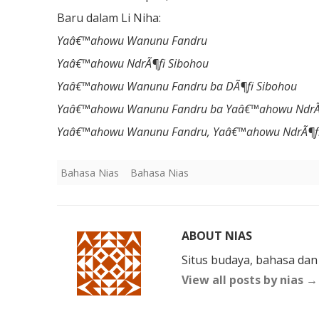
Baru dalam Li Niha:
Yaâ€™ahowu Wanunu Fandru
Yaâ€™ahowu NdrÃ¶fi Sibohou
Yaâ€™ahowu Wanunu Fandru ba DÃ¶fi Sibohou
Yaâ€™ahowu Wanunu Fandru ba Yaâ€™ahowu NdrÃ¶
Yaâ€™ahowu Wanunu Fandru, Yaâ€™ahowu NdrÃ¶fi
Bahasa Nias
Bahasa Nias
ABOUT NIAS
Situs budaya, bahasa dan
View all posts by nias
→