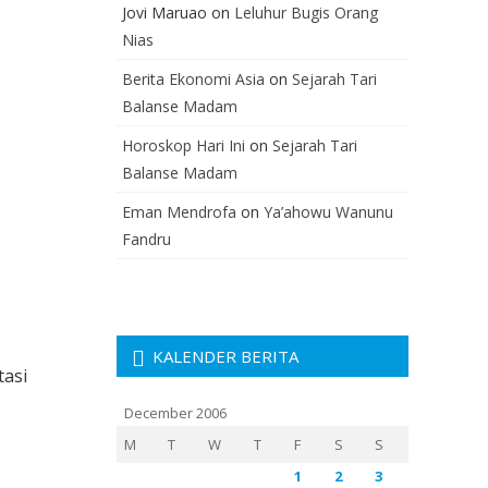
Jovi Maruao
on
Leluhur Bugis Orang
Nias
Berita Ekonomi Asia
on
Sejarah Tari
Balanse Madam
Horoskop Hari Ini
on
Sejarah Tari
Balanse Madam
Eman Mendrofa
on
Ya’ahowu Wanunu
Fandru
KALENDER BERITA
tasi
December 2006
M
T
W
T
F
S
S
1
2
3