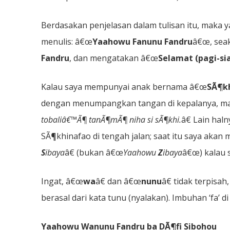
Berdasakan penjelasan dalam tulisan itu, maka 
menulis: â€œ
Yaahowu Fanunu Fandru
â€œ, sea
Fandru
, dan mengatakan â€œ
Selamat (pagi-si
Kalau saya mempunyai anak bernama â€œ
SÃ¶k
dengan menumpangkan tangan di kepalanya, ma
tobaliâ€™Ã¶ tanÃ¶mÃ¶ niha si sÃ¶khi.
â€ Lain ha
SÃ¶khinafao di tengah jalan; saat itu saya aka
S
ibaya
â€ (bukan â€œ
Yaahowu
Z
ibaya
â€œ) kalau 
Ingat, â€œ
wa
â€ dan â€œ
nunu
â€ tidak terpisa
berasal dari kata tunu (nyalakan). Imbuhan ‘fa’ 
Yaahowu Wanunu Fandru ba DÃ¶fi Sibohou