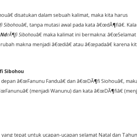
uâ€ disatukan dalam sebuah kalimat, maka kita harus
fi Sibohou
â€, tanpa mutasi awal pada kata â€œdÃ¶fiâ€. Kal
a
Nd
rÃ¶fi Sibohou
â€ maka kalimat ini bermakna: â€œSelamat
berubah makna menjadi â€œdiâ€ atau â€œpadaâ€ karena ki
i Sibohou
i depan â€œFanunu Fanduâ€ dan â€œDÃ¶fi Siohouâ€, mak
€œFanunuâ€ (menjadi Wanunu) dan kata â€œDÃ¶fiâ€ (menj
lis yang tepat untuk ucapan-ucapan selamat Natal dan Tahu