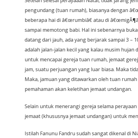
Setelah selesai perayaaan Natal, tidak jarang je
pengundang (tuan rumah), biasanya dengan â€œ
beberapa hai di â€œrumbiâ€ atau di â€œmigÃ¶â
sampai memotong babi. Hal ini sebenarnya bukan 
datang dari jauh, ada yang berjarak sampai 3 – 10
adalah jalan-jalan kecil yang kalau musim hujan 
untuk mencapai gereja tuan rumah, jemaat gere
jam, suatu perjuangan yang luar biasa. Maka tid
Maka, jamuan yang ditawarkan oleh tuan rumah 
pemahaman akan keletihan jemaat undangan.
Selain untuk menerangi gereja selama perayaan
jemaat (khususnya jemaat undangan) untuk men
Istilah Fanunu Fandru sudah sangat dikenal di N