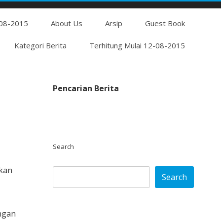
Skip
-08-2015
to
About Us
Arsip
Guest Book
content
Kategori Berita
Terhitung Mulai 12-08-2015
Pencarian Berita
Search
akan
Search
ngan