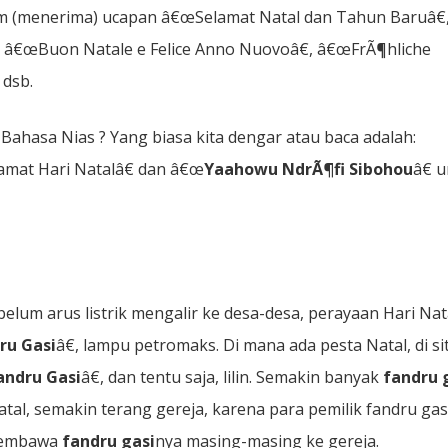
rim (menerima) ucapan â€œSelamat Natal dan Tahun Baruâ€
 â€œBuon Natale e Felice Anno Nuovoâ€, â€œFrÃ¶hliche
 dsb.
hasa Nias ? Yang biasa kita dengar atau baca adalah:
amat Hari Natalâ€ dan â€œ
Yaahowu NdrÃ¶fi Sibohou
â€ 
ebelum arus listrik mengalir ke desa-desa, perayaan Hari Nat
ru Gasi
â€, lampu petromaks. Di mana ada pesta Natal, di si
andru Gasi
â€, dan tentu saja, lilin. Semakin banyak
fandru 
tal, semakin terang gereja, karena para pemilik fandru gas
membawa
fandru gasi
nya masing-masing ke gereja.