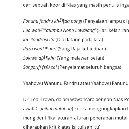
dari sebuah koor di Nias yang masih penulis inga
Fanunu fandru khÃ¶da bongi
(Penyalaan lampu di g
Luo waâ€™atumbu Nono Lowalangi
(Hari kelahiran
Iâ€™ondrasi ita
(Dia datang pada kita)
Razo waâ€™auri
(Sang Raja kehiudpan)
Solawa afÃ¶kha
(Yang melawan setan)
Sangorifi fefu soi
(Penyelamat seluruh bangsa)
Yaahowu
W
anunu Fandru atau Yaahowu
F
anunu 
Dr. Lea Brown, dalam wawancara dengan Nias Por
awalâ€ (
initial mutation
) ketika mengungkapkan b
mengidentifikai aturan-aturan penerapan mutai a
diharapkan kritik atas isi tulisan itu).