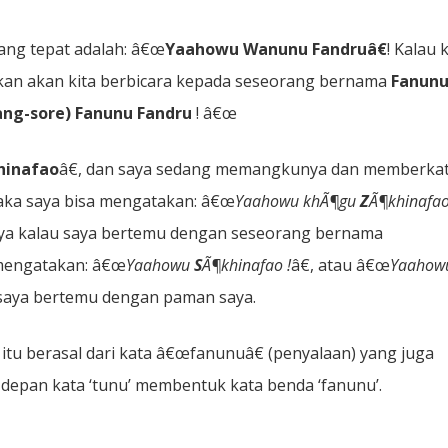
yang tepat adalah: â€œ
Yaahowu Wanunu Fandruâ€
! Kalau k
kan akan kita berbicara kepada seseorang bernama
Fanun
ang-sore) Fanunu Fandru
! â€œ
hinafao
â€, dan saya sedang memangkunya dan memberkat
ka saya bisa mengatakan: â€œ
Yaahowu khÃ¶gu
Z
Ã¶khinafao
lnya kalau saya bertemu dengan seseorang bernama
n mengatakan: â€œ
Yaahowu
S
Ã¶khinafao !
â€, atau â€œ
Yaahow
saya bertemu dengan paman saya.
h, itu berasal dari kata â€œfanunuâ€ (penyalaan) yang juga
di depan kata ‘tunu’ membentuk kata benda ‘fanunu’.