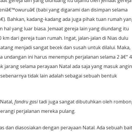
maat gereja lain yang diundang itu dijamu oleh jemaat gereja
niâ€™owuruâ€ (babi yang digarami dan disimpan selama
€). Bahkan, kadang-kadang ada juga pihak tuan rumah yan
hal yang luar biasa. Jemaat gereja lain yang diundang itu
 km dari gereja tuan rumah. Ingat, jalan-jalan di Nias dulu
datang menjadi sangat becek dan susah untuk dilalui. Maka,
ja undangan ini harus menempuh perjalanan selama 2 â€“ 4
ak jarang selama perayaan Natal ada saja yang masuk angin
sebenarnya tidak lain adalah sebagai sebuah bentuk
 Natal,
fandru gasi
tadi juga sangat dibutuhkan oleh rombo
erangi perjalanan mereka pulang.
ias dan diasosiakan dengan perayaan Natal. Ada sebuah bai