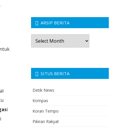
,
ARSIP BERITA
Arsip
Berita
untuk
SITUS BERITA
Detik News
al
tu
Kompas
gas
i
Koran Tempo
i
Pikiran Rakyat