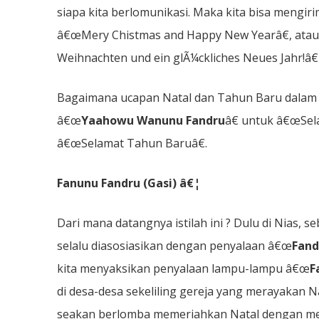
siapa kita berlomunikasi. Maka kita bisa mengi
â€œMery Chistmas and Happy New Yearâ€, atau
Weihnachten und ein glÃ¼ckliches Neues Jahr!â€
Bagaimana ucapan Natal dan Tahun Baru dalam Ba
â€œ
Yaahowu Wanunu Fandru
â€ untuk â€œSel
â€œSelamat Tahun Baruâ€.
Fanunu Fandru (Gasi) â€¦
Dari mana datangnya istilah ini ? Dulu di Nias, s
selalu diasosiasikan dengan penyalaan â€œ
Fand
kita menyaksikan penyalaan lampu-lampu â€œ
F
di desa-desa sekeliling gereja yang merayakan Na
seakan berlomba memeriahkan Natal dengan 