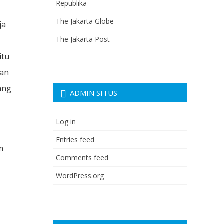
Republika
The Jakarta Globe
ja
The Jakarta Post
itu
aan
ang
ADMIN SITUS
Log in
n
Entries feed
m
Comments feed
WordPress.org