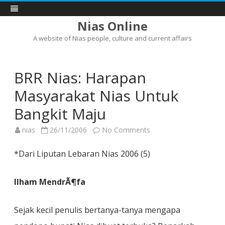
Nias Online
A website of Nias people, culture and current affairs
Skip
to
content
BRR Nias: Harapan
Masyarakat Nias Untuk
Bangkit Maju
on
nias
26/11/2006
No Comments
BRR
Nias:
Harapan
*Dari Liputan Lebaran Nias 2006 (5)
Masyarakat
Nias
Untuk
Bangkit
Ilham MendrÃ¶fa
Maju
Sejak kecil penulis bertanya-tanya mengapa