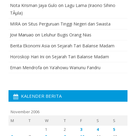
Nota Krisman Jaya Gulo
on
Lagu Lama (Iraono Sihino
TÃµla)
MIRA
on
Situs Perguruan Tinggi Negeri dan Swasta
Jovi Maruao
on
Leluhur Bugis Orang Nias
Berita Ekonomi Asia
on
Sejarah Tari Balanse Madam
Horoskop Hari Ini
on
Sejarah Tari Balanse Madam
Eman Mendrofa
on
Ya’ahowu Wanunu Fandru
KALENDER BERITA
November 2006
M
T
W
T
F
S
S
1
2
3
4
5