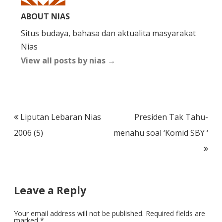
ABOUT NIAS
Situs budaya, bahasa dan aktualita masyarakat
Nias
View all posts by nias
→
Post
Liputan Lebaran Nias
Presiden Tak Tahu-
navigation
2006 (5)
menahu soal ‘Komid SBY ‘
Leave a Reply
Your email address will not be published.
Required fields are
marked
*